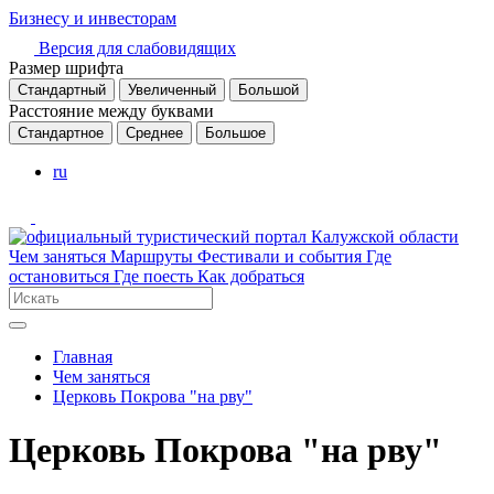
Бизнесу и инвесторам
Версия для слабовидящих
Размер шрифта
Стандартный
Увеличенный
Большой
Расстояние между буквами
Стандартное
Среднее
Большое
ru
Чем заняться
Маршруты
Фестивали и события
Где
остановиться
Где поесть
Как добраться
Главная
Чем заняться
Церковь Покрова "на рву"
Церковь Покрова "на рву"