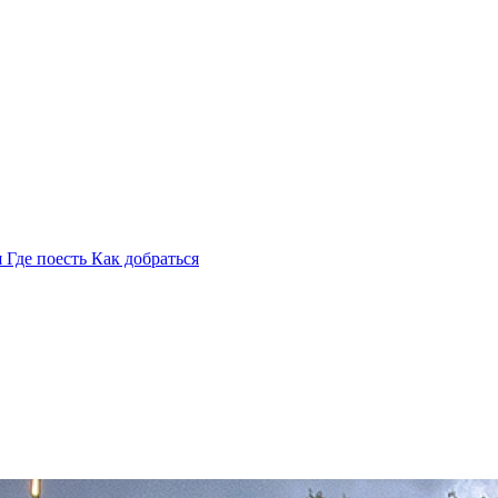
я
Где поесть
Как добраться