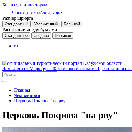
Бизнесу и инвесторам
Версия для слабовидящих
Размер шрифта
Стандартный
Увеличенный
Большой
Расстояние между буквами
Стандартное
Среднее
Большое
ru
Чем заняться
Маршруты
Фестивали и события
Где остановитьс
Главная
Чем заняться
Церковь Покрова "на рву"
Церковь Покрова "на рву"