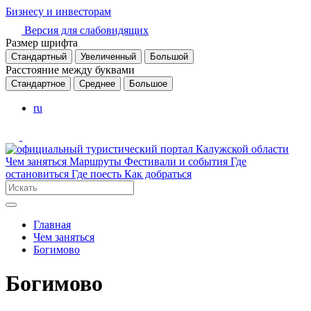
Бизнесу и инвесторам
Версия для слабовидящих
Размер шрифта
Стандартный
Увеличенный
Большой
Расстояние между буквами
Стандартное
Среднее
Большое
ru
Чем заняться
Маршруты
Фестивали и события
Где
остановиться
Где поесть
Как добраться
Главная
Чем заняться
Богимово
Богимово