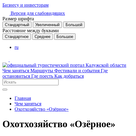
Бизнесу и инвесторам
Версия для слабовидящих
Размер шрифта
Стандартный
Увеличенный
Большой
Расстояние между буквами
Стандартное
Среднее
Большое
ru
Чем заняться
Маршруты
Фестивали и события
Где
остановиться
Где поесть
Как добраться
Главная
Чем заняться
Охотхозяйство «Озёрное»
Охотхозяйство «Озёрное»