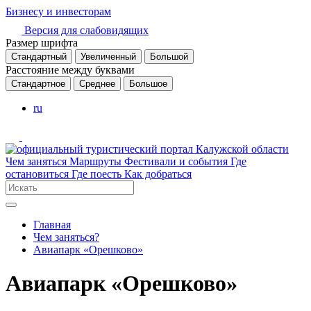
Бизнесу и инвесторам
Версия для слабовидящих
Размер шрифта
Стандартный
Увеличенный
Большой
Расстояние между буквами
Стандартное
Среднее
Большое
ru
Чем заняться
Маршруты
Фестивали и события
Где
остановиться
Где поесть
Как добраться
Главная
Чем заняться?
Авиапарк «Орешково»
Авиапарк «Орешково»