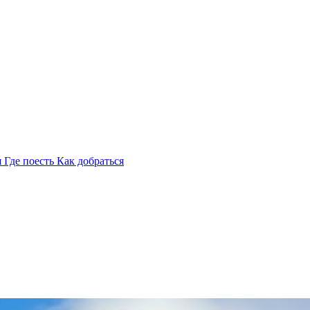
я
Где поесть
Как добраться