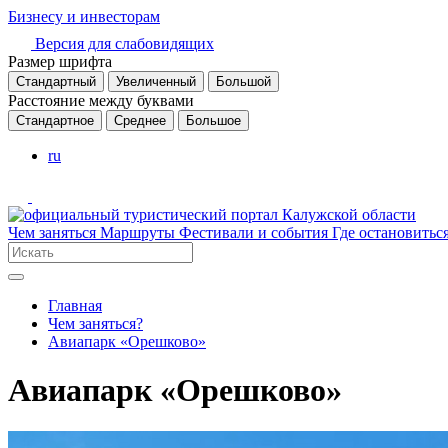
Бизнесу и инвесторам
Версия для слабовидящих
Размер шрифта
Стандартный
Увеличенный
Большой
Расстояние между буквами
Стандартное
Среднее
Большое
ru
Чем заняться
Маршруты
Фестивали и события
Где остановитьс
Главная
Чем заняться?
Авиапарк «Орешково»
Авиапарк «Орешково»