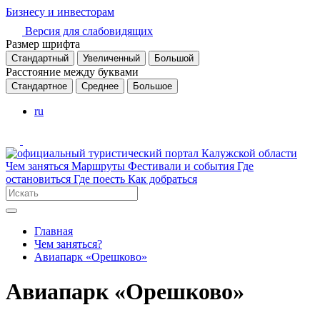
Бизнесу и инвесторам
Версия для слабовидящих
Размер шрифта
Стандартный
Увеличенный
Большой
Расстояние между буквами
Стандартное
Среднее
Большое
ru
Чем заняться
Маршруты
Фестивали и события
Где
остановиться
Где поесть
Как добраться
Главная
Чем заняться?
Авиапарк «Орешково»
Авиапарк «Орешково»