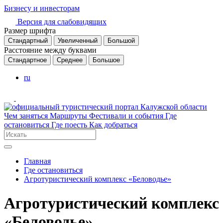
Бизнесу и инвесторам
Версия для слабовидящих
Размер шрифта
Стандартный
Увеличенный
Большой
Расстояние между буквами
Стандартное
Среднее
Большое
ru
Чем заняться
Маршруты
Фестивали и события
Где
остановиться
Где поесть
Как добраться
Главная
Где остановиться
Агротуристический комплекс «Беловодье»
Агротуристический комплекс
«Беловодье»